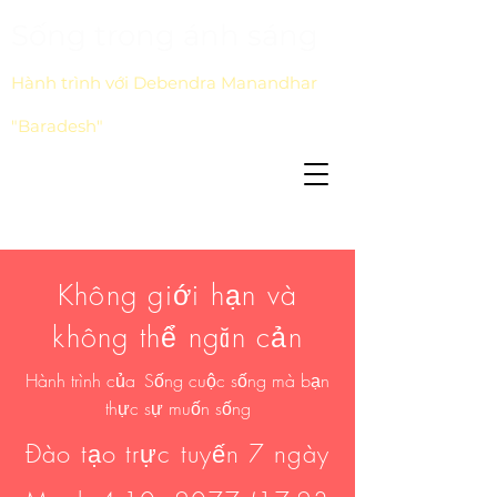
Sống trong ánh sáng
Hành trình với Debendra Manandhar
"Baradesh"
Không giới hạn và
không thể ngăn cản
Hành trình của
Sống cuộc sống mà bạn
thực sự muốn sống
Đào tạo trực tuyến 7 ngày