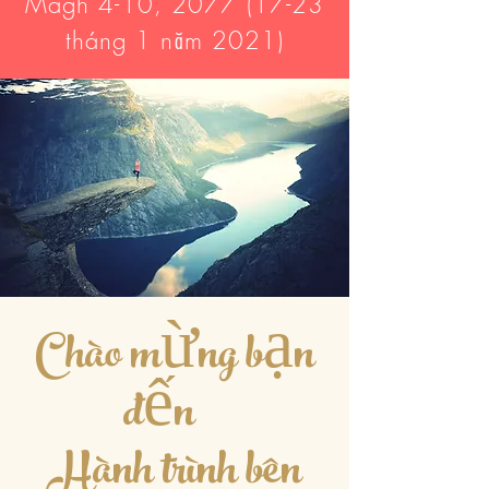
Magh 4-10,
2077 (17-23
tháng 1 năm 2021)
Chào mừng bạn
đến
Hành trình bên