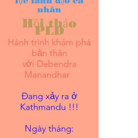
lực lãnh đạo cá
nhân
Hội thảo
PLD
Hành trình khám phá
bản thân
với Debendra
Manandhar
Đang xảy ra ở
Kathmandu !!!
Ngày tháng: