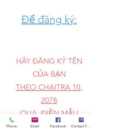
Để đăng ký:
HÃY ĐĂNG KÝ TÊN
CỦA BẠN
THEO CHAITRA 10,
2078
QUA
ĐIỀN MẪU
GOOGLE BẰNG CÁCH
Phone
Email
Facebook
Contact Form