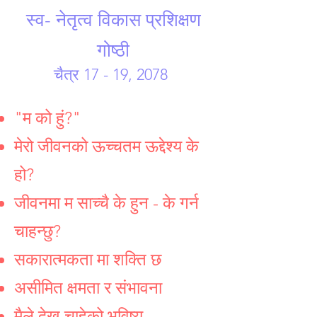
स्व- नेतृत्व विकास प्रशिक्षण
गोष्ठी
चैत्र 17 - 19, 2078
"म को हुं?"
मेरो जीवनको ऊच्चतम ऊद्देश्य के
हो?
जीवनमा म साच्चै के हुन - के गर्न
चाहन्छु?
सकारात्मकता मा शक्ति छ
असीमित क्षमता र संभावना
मैले देख्न चाहेको भविष्य