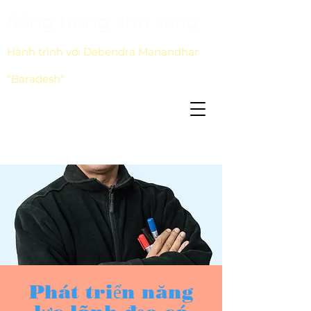
Sống trong ánh sáng
Hành trình với Debendra Manandhar
"Baradesh"
Phát triển năng