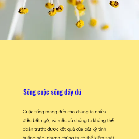
Sống cuộc sống đầy đủ
Cuộc sống mang đến cho chúng ta nhiều
Sống cuộc sống đầy đủ
điều bất ngờ, và mặc dù chúng ta không thể
đoán trước được kết quả của bất kỳ tình
Cuộc sống mang đến cho chúng ta nhiều
huống nào, nhưng chúng ta có thể kiểm soát
điều bất ngờ, và mặc dù chúng ta không thể
cách chúng ta phản ứng với những tình
đoán trước được kết quả của bất kỳ tình
huống nhất định. Với các buổi huấn luyện của
huống nào, nhưng chúng ta có thể kiểm soát