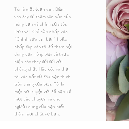
Tôi là một đoạn văn. Bấm
vào đây để thêm văn bản của
riêng bạn và chỉnh sửa tôi.
Dễ thôi. Chỉ cần nhấp vào
“Chỉnh sửa văn bản” hoặc
nhấp đúp vào tôi để thêm nội
dung của riêng bạn và thực
hiện các thay đổi đối với
phông chữ. Hãy kéo và thả
tôi vào bất cứ đâu bạn thích
trên trang của bạn. Tôi là
một nơi tuyệt vời để bạn kể
một câu chuyện và cho
người dùng của bạn biết
thêm một chút về bạn.