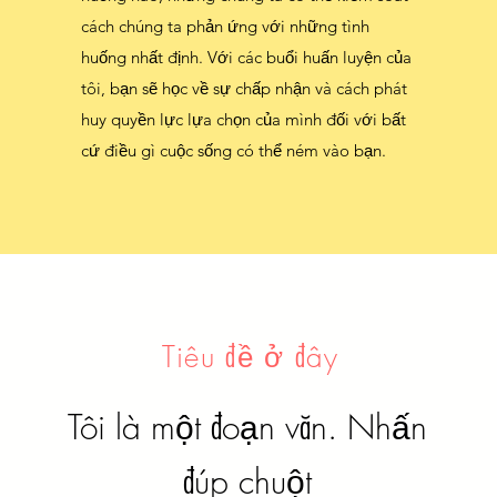
tôi, bạn sẽ học về sự chấp nhận và cách phát
cách chúng ta phản ứng với những tình
huy quyền lực lựa chọn của mình đối với bất
huống nhất định. Với các buổi huấn luyện của
cứ điều gì cuộc sống có thể ném vào bạn.
tôi, bạn sẽ học về sự chấp nhận và cách phát
huy quyền lực lựa chọn của mình đối với bất
cứ điều gì cuộc sống có thể ném vào bạn.
Tiêu đề ở đây
Tôi là một đoạn văn. Nhấn
đúp chuột