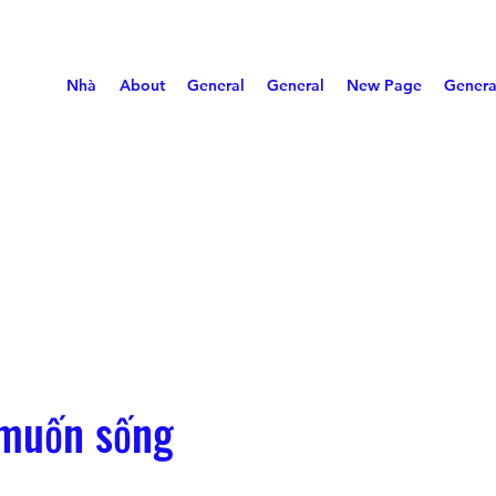
Nhà
About
General
General
New Page
Genera
 muốn sống