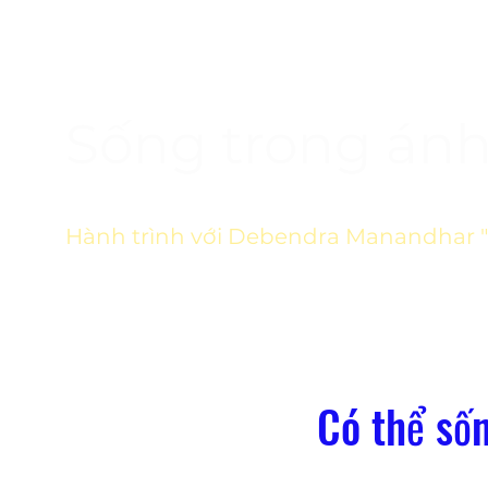
Sống trong án
Hành trình với Debendra Manandhar 
Có thể số