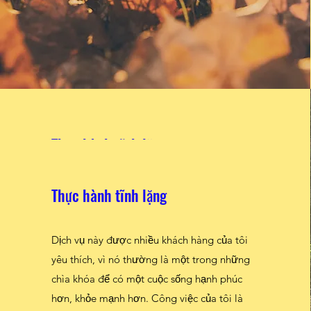
Thực hành tĩnh lặng
Dịch vụ này được nhiều khách hàng của tôi
Thực hành tĩnh lặng
yêu thích, vì nó thường là một trong những
chìa khóa để có một cuộc sống hạnh phúc
Dịch vụ này được nhiều khách hàng của tôi
hơn, khỏe mạnh hơn. Công việc của tôi là
yêu thích, vì nó thường là một trong những
cung cấp cho bạn các công cụ và kỹ thuật để
chìa khóa để có một cuộc sống hạnh phúc
đạt được một lối sống cân bằng và thỏa
hơn, khỏe mạnh hơn. Công việc của tôi là
mãn. Sau vài buổi học, bạn sẽ trở nên thành