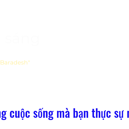
h sáng
"Baradesh"
ng cuộc sống mà bạn thực sự