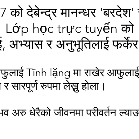
 को देबेन्द्र मानन्धर 'बरदेश'
Lớp học trực tuyến को
 अभ्यास र अनुभूतिलाई फर्केर ह
लाई Tĩnh lặng मा राखेर आफुलाई भित
त र सारपूर्ण रुपमा लेख्नु होला।
 अरु धेरैको जीवनमा परीवर्तन ल्याऊन