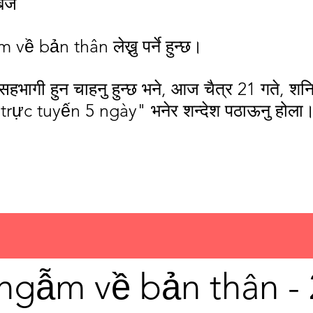
बजे
về bản thân लेख्नु पर्ने हुन्छ।
 सहभागी हुन चाहनु हुन्छ भने, आज चैत्र 21 गते, 
ực tuyến 5 ngày" भनेर शन्देश पठाऊनु होला
ngẫm về bản thân -