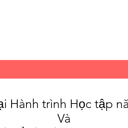
ại Hành trình Học tập n
Và