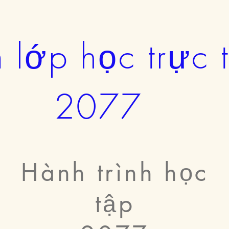
 lớp học trực t
2077
Hành trình học
tập