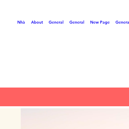
Nhà
About
General
General
New Page
Genera