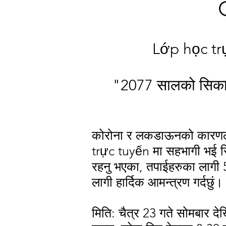
Lớp học tr
"2077 सालको सिकाईको
कोरोना र लकडाऊनको कारणले
trực tuyến मा सहभागी भई सि
रहनु भएका, तपाईहरुका लागी 5
लागी हार्दिक आमन्त्रण गर्दछुं।
मिति: चैत्र 23 गते सोमबार देख