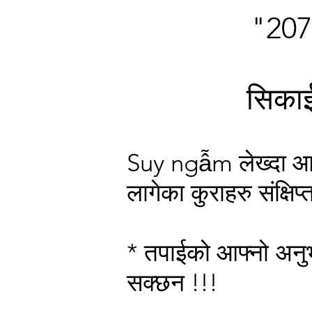
"2077
सिकाई,
Suy ngẫm लेख्दा आफु
लागेका कुराहरु संक्षिप्
* तपाईको आफ्नो अनुभव
सक्छन !!!