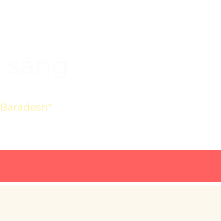
h sáng
"Baradesh"