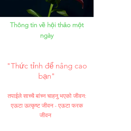
Thông tin về hội thảo một
ngày
"Thức tỉnh để nâng cao
bạn"
तपाईले साच्चै बांच्न चाहनु भएको जीवन:
एऊटा ऊत्कृष्ट जीवन - एऊटा फरक
जीवन