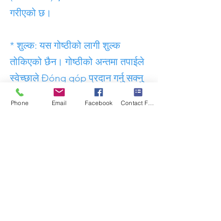
गरीएको छ।
* शुल्क: यस गोष्ठीको लागी शुल्क
तोकिएको छैन। गोष्ठीको अन्तमा तपाईले
स्वेच्छाले Đóng góp प्रदान गर्नु सक्नु
हुनेछ।
Phone
Email
Facebook
Contact Form
* आफुलाई आवश्यक अन्य सामाग्री हरु
जस्तै कापी, कलम, Bình đựng nước
ई. लिएर आऊनु होला।
* पूर्ण समय Toàn thời gian
सहभागीता आवश्यक छ।