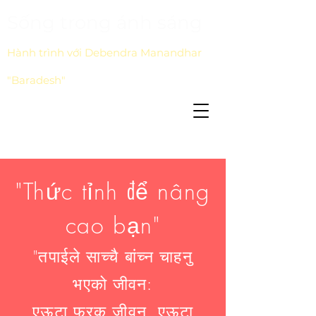
Sống trong ánh sáng
Hành trình với Debendra Manandhar
"Baradesh"
"Thức tỉnh để nâng
cao bạn"
"तपाईले साच्चै बांच्न चाहनु
भएको जीवन:
एऊटा फरक जीवन, एऊटा