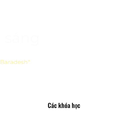
h sáng
"Baradesh"
Các khóa học