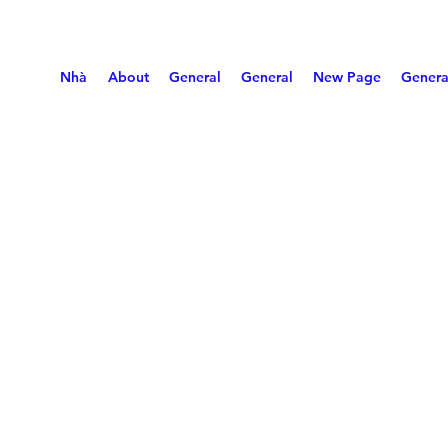
Nhà
About
General
General
New Page
Genera