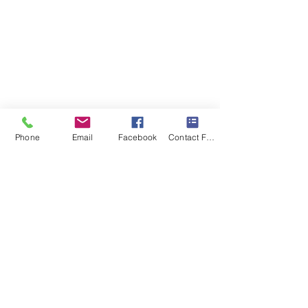
© 2020 bởi Living In The Lights
Phone
Email
Facebook
Contact Form