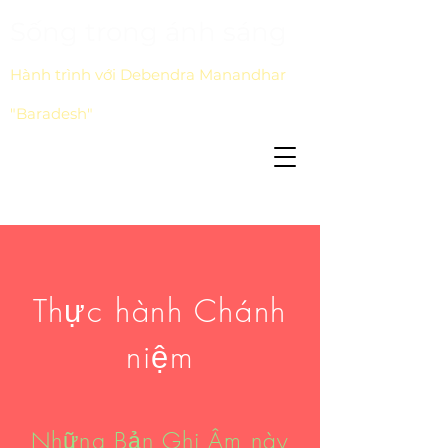
Sống trong ánh sáng
Hành trình với Debendra Manandhar
"Baradesh"
Thực hành Chánh
niệm
Những Bản Ghi Âm này