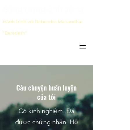
Sống trong ánh sáng
Hành trình với Debendra Manandhar
"Baradesh"
Câu chuyện huấn luyện
của tôi
Có kinh nghiệm. Đã
được chứng nhận. Hỗ