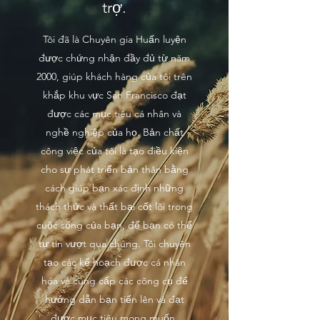
trợ.
Tôi đã là Chuyên gia Huấn luyện
được chứng nhận đầy đủ từ năm
2000, giúp khách hàng của tôi trên
khắp khu vực San Francisco đạt
được các mục tiêu cá nhân và
nghề nghiệp của họ. Bản chất
công việc của tôi là tạo điều kiện
cho sự phát triển bản thân bằng
cách giúp bạn xác định những
thách thức và thất bại cốt lõi trong
cuộc sống của bạn, để bạn có thể
tự tin vượt qua chúng. Tôi chuyên
tạo các kế hoạch được cá nhân
hóa và cung cấp các công cụ để
hướng dẫn bạn tiến lên và đạt
được mục tiêu mong muốn.