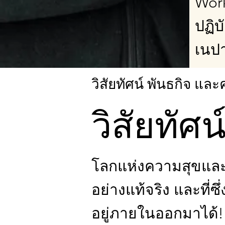
Work
ปฏิบ
เนป
วิสัยทัศน์ พันธกิจ แ
วิสัยทัศ
โลกแห่งความสุขและคว
อย่างแท้จริง และที่
อยู่ภายในออกมาได้!