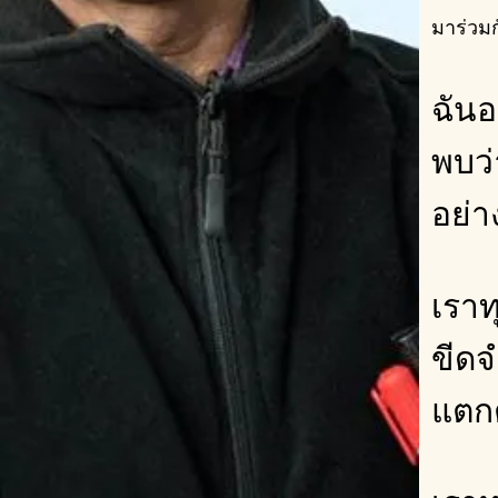
มาร่วม
ฉันอย
พบว่
อย่า
เราท
ขีด
แตกต