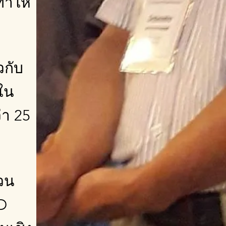
ทำให้
วกับ
ใน
่า 25
่วน
LD