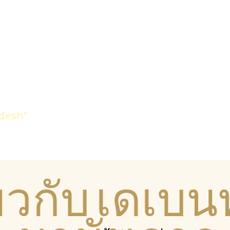
desh"
่ยวกับ เดเบ