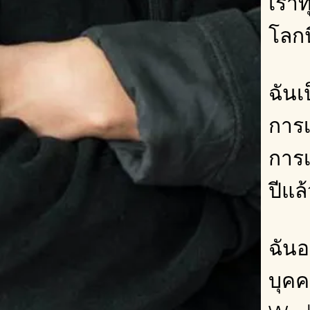
เรา
โลกนี
ฉันเ
การเ
การเ
ปีแล
ฉันอ
บุคค