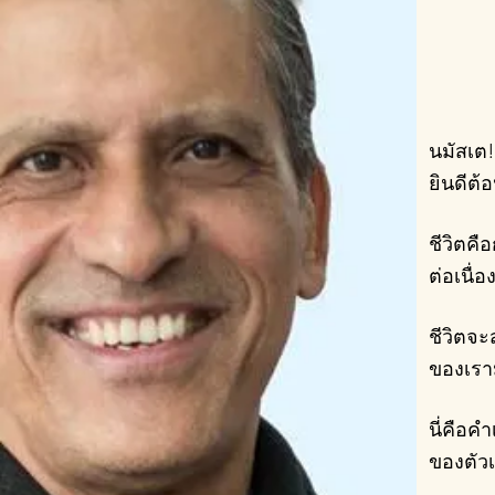
นมัสเต
ยินดีต้
ชีวิตค
ต่อเนื่อ
ชีวิตจะส
ของเร
นี่คือค
ของตัวเ