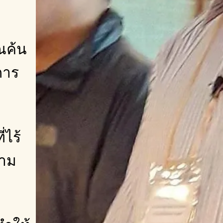
ุณค้น
การ
ไร้
วาม