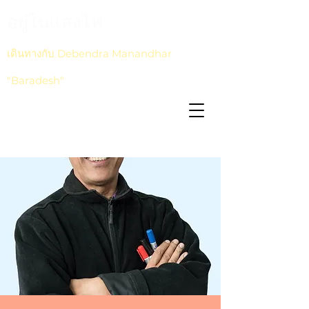
อยู่ในแสงไฟ
เดินทางกับ Debendra Manandhar
"Baradesh"