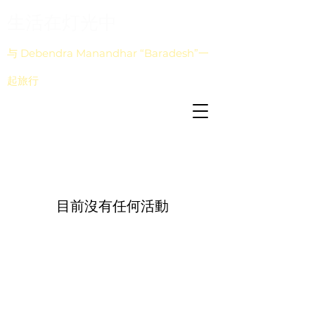
生活在灯光中
与 Debendra Manandhar “Baradesh”一
起旅行
目前沒有任何活動