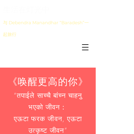
生活在灯光中
与 Debendra Manandhar “Baradesh”一
起旅行
《唤醒更高的你》
“तपाईले साच्चै बांच्न चाहनु
भएको जीवन：
एऊटा फरक जीवन, एऊटा
उत्कृष्ट जीवन”