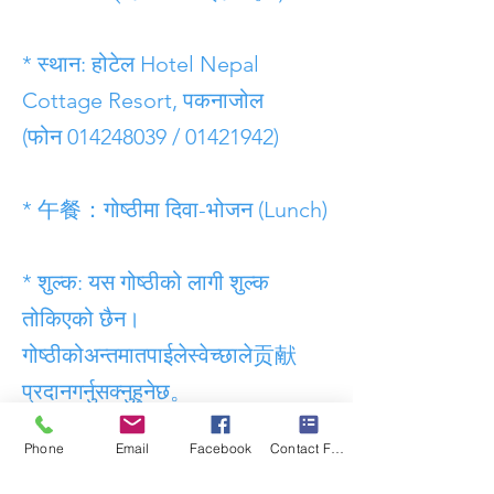
* स्थान: होटेल Hotel Nepal
Cottage Resort, पकनाजोल
(फोन
014248039
/
01421942)
* 午餐：गोष्ठीमा दिवा-भोजन (Lunch)
* शुल्क: यस गोष्ठीको लागी शुल्क
तोकिएको छैन।
गोष्ठीकोअन्तमातपाईलेस्वेच्छाले贡献
प्रदानगर्नुसक्नुहुनेछ。
Phone
Email
Facebook
Contact Form
* 喝水लिएर आऊनु होला।