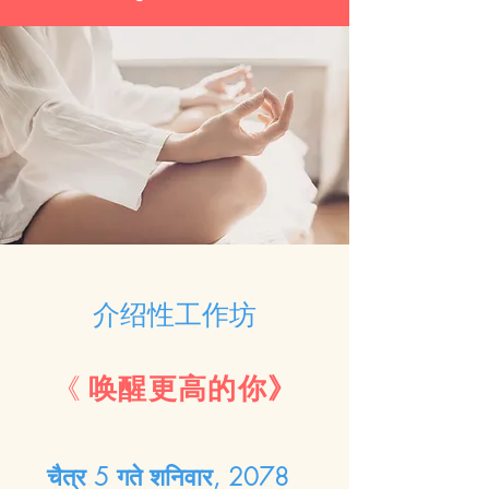
介绍性工作坊
《
唤醒更高的你》
चैत्र 5 गते शनिवार, 2078