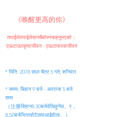
《唤醒更高的你》
तपाईलेतपाईलेसाच्चैबांच्नचाहनुभएको：
एऊटाऊत्कृष्टजीवन - एऊटाफरकजीवन
* मिति: 2078 साल चैत्र 5 गते, शनिवार
* समय: बिहान 9 बजे - अपरान्ह 5 बजे
सम्म
（注册बिहान8.30बजेदेखिहुनेछ。र，
8.50बजेभित्रहोटेलमाआईहोला。）