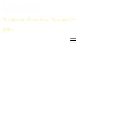
生活在灯光中
与 Debendra Manandhar “Baradesh”一
起旅行