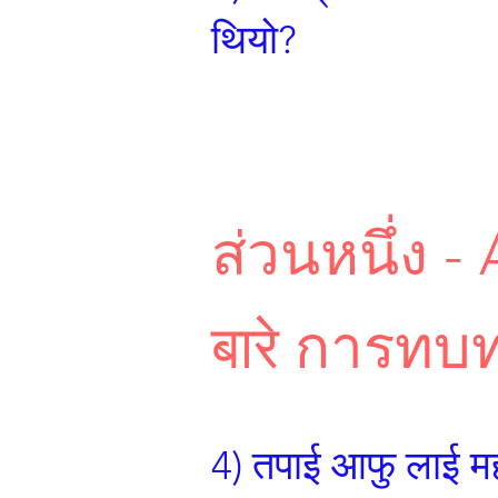
थियो?
ส่วนหนึ่ง - 
बारे การท
4) तपाई आफु लाई महत