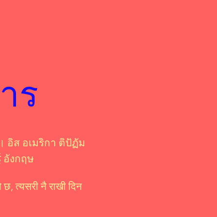
ธาร
। อิส อเมริกา ติปัฏัม
भई อังกฤษ
छ, त्यसरी नै राखी दिन