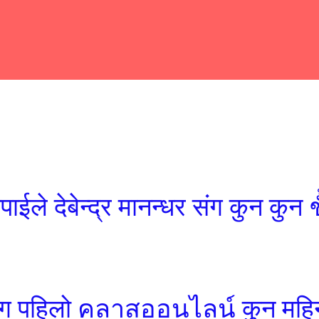
पाईले देबेन्द्र मानन्धर संग कुन क
धर संग पहिलो คลาสออนไลน์ कुन महि