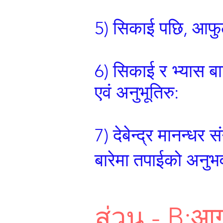
5) सिकाई पछि, आफु
6) सिकाई र भ्यास ब
एवं अनुभूतिरु:
7) देबेन्द्र मानन्धर
बारेमा तपाईको अनुभव
ส่วน - B:आग