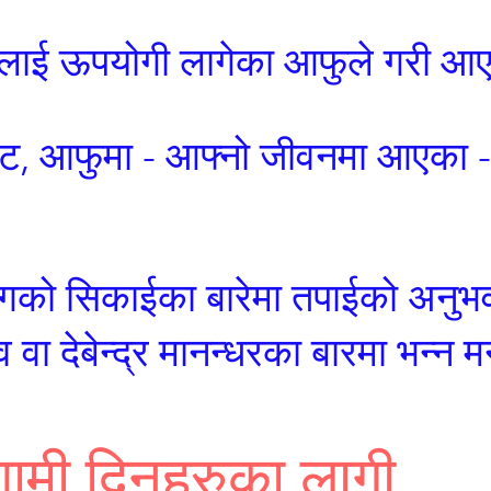
लाई ऊपयोगी लागेका आफुले गरी आएक
ाट, आफुमा - आफ्नो जीवनमा आएका - 
 संगको सिकाईका बारेमा तपाईको अनुभव 
 वा देबेन्द्र मानन्धरका बारमा भन्
ामी दिनहरुका लागी