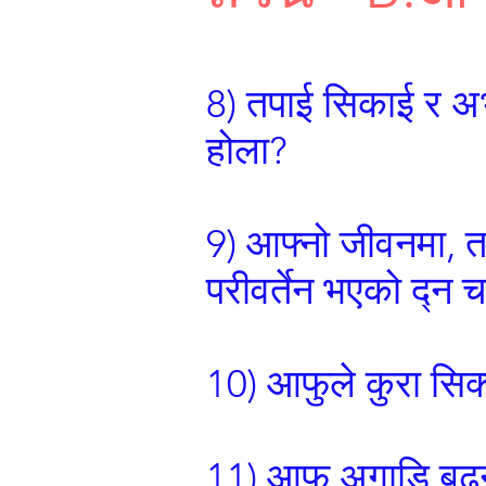
8) तपाई सिकाई र अभ्
होला?
9) आफ्नो जीवनमा, तप
परीवर्तेन भएको द्न च
10) आफुले कुरा सिक्
11) आफु अगाडि बढ्न