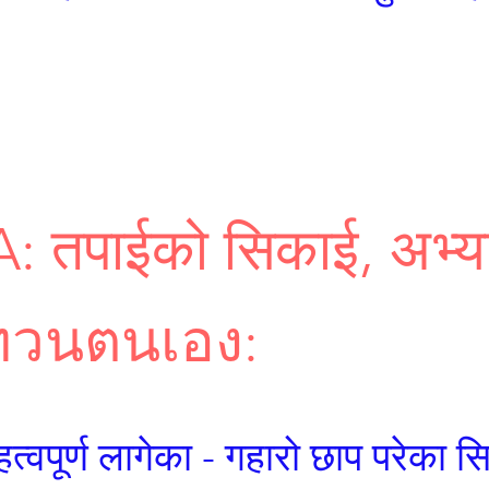
A: तपाईको सिकाई, अभ्य
บทวนตนเอง:
्वपूर्ण लागेका - गहारो छाप परेका स