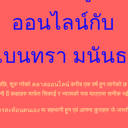
ออนไลน์กับ
เบนทรา มนัน
पछि, शुरु गरेको คลาสออนไลน์ करीब एक वर्ष हुन लागेको छ
ुन्दै ยี कक्षाहरु मार्फत सिकाई र भ्यासको यस यात्रामा सनीक 
ารสะท้อนตนเอง मा सहभागी हुन एवं आफ्ना कुराहरु जे-जस्तो 