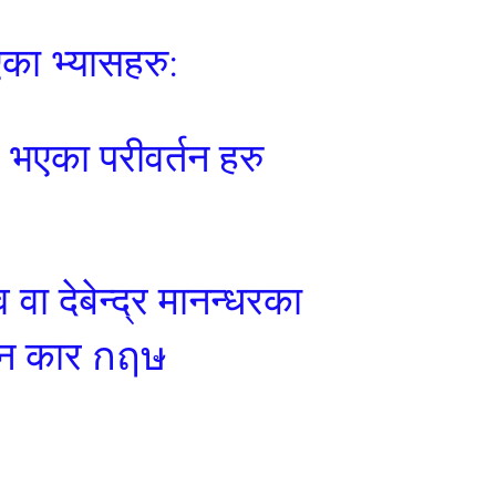
ा भ्यासहरु:
भएका परीवर्तन हरु
वा देबेन्द्र मानन्धरका
न मन कार กฤษ