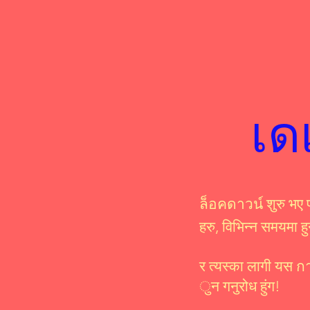
เด
ล็อคดาวน์ शुरु भए 
हरु, विभिन्न समयमा ह
र त्यस्का लागी यस ก
ुन गनुरोध हुंग!