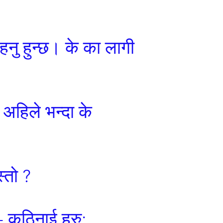
नु हुन्छ। के का लागी
अहिले भन्दा के
्तो ?
- कठिनाई हरु: