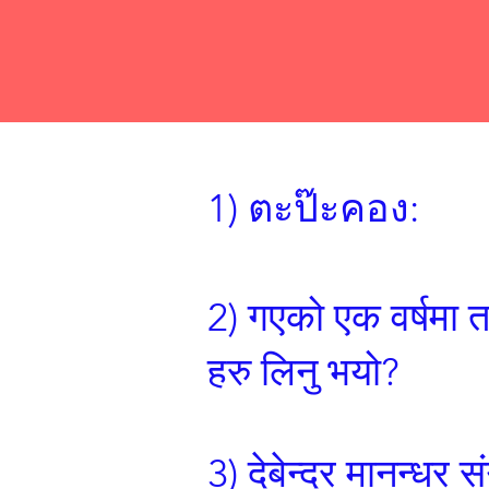
1) ตะป๊ะคอง:
2) गएको एक वर्षमा त
हरु लिनु भयो?
3) देबेन्द्र मानन्