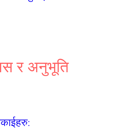
ास र अनुभूति
िकाईहरु: