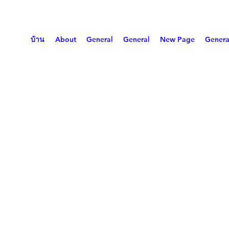
บ้าน
About
General
General
New Page
Genera